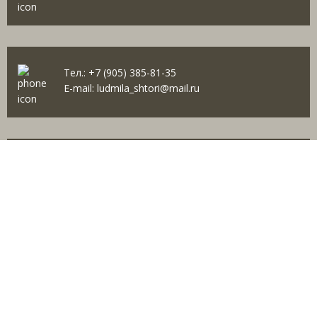
Тел.:
+7 (905) 385-81-35
E-mail:
ludmila_shtori@mail.ru
пн–пт: 10:00–19:00
сб-вс: 11:00-16:00
© 2026 Салон штор “Анка”
Магазин готовых сайтов
KUPIWEB.RU
beget
- ваш хостинг провайдер